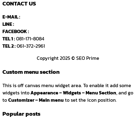
CONTACT US
E-MAIL :
Seoprimeth@gmail.com
LINE :
คลิกที่นี่
FACEBOOK :
SEOPRIMEth
TEL 1 :
081-171-8084
TEL 2 :
061-372-2961
Copyright 2025 © SEO Prime
Custom menu section
This is off canvas menu widget area. To enable it add some
widgets into
Appearance – Widgets – Menu Section
, and go
to
Customizer – Main menu
to set the icon position.
Popular posts