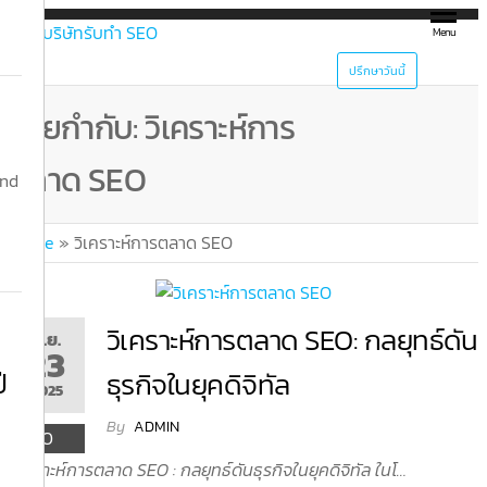
Skip
Menu
รับ
to
the
ปรึกษาวันนี้
ทำ
content
SEO
ป้ายกำกับ:
วิเคราะห์การ
ติด
ตลาด SEO
and
หน้า
แรก
Home
»
วิเคราะห์การตลาด SEO
วิเคราะห์การตลาด SEO: กลยุทธ์ดัน
ก.ย.
23
ี
ธุรกิจในยุคดิจิทัล
2025
By
ADMIN
0
วิเคราะห์การตลาด SEO : กลยุทธ์ดันธุรกิจในยุคดิจิทัล ในโ…