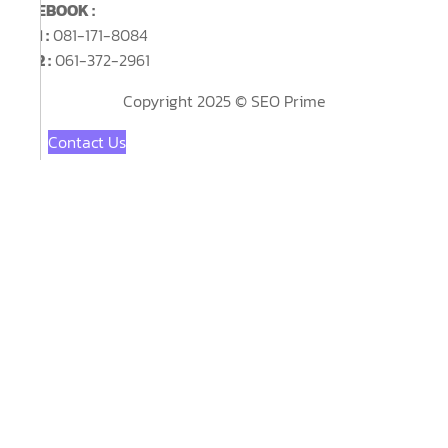
FACEBOOK :
SEOPRIMEth
TEL 1 :
081-171-8084
TEL 2 :
061-372-2961
Copyright 2025 © SEO Prime
Contact Us
Contact Form
Name
Phone
Email
Message