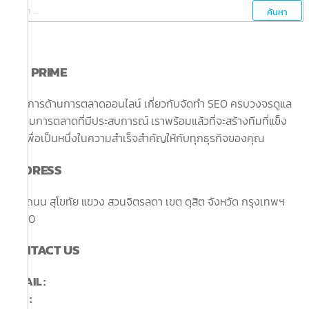
ค้นหา
สำหรับ:
SEO PRIME
ให้บริการด้านการตลาดออนไลน์ เกี่ยวกับจัดทำ SEO ครบวงจรดูแล
โดยทีมการตลาดที่มีประสบการณ์ เราพร้อมแล้วที่จะสร้างทีมที่แข็ง
แรงเพื่อเป็นหนึ่งในความสำเร็จสำคัญให้กับทุกธุรกิจของคุณ
ADDRESS
503 ถนน สุโขทัย แขวง สวนจิตรลดา
เขต ดุสิต จังหวัด กรุงเทพฯ
10300
CONTACT US
E-MAIL :
Seoprimeth@gmail.com
LINE :
คลิกที่นี่